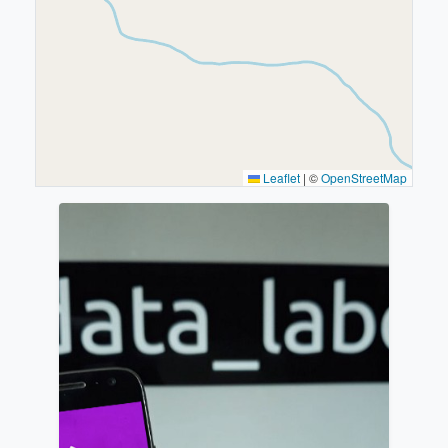
Leaflet
|
©
OpenStreetMap