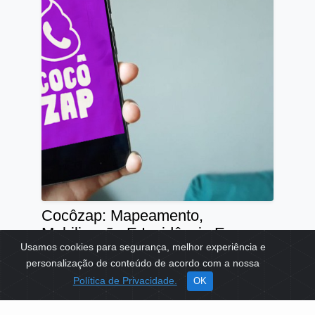
Cocôzap: Mapeamento,
Mobilização E Incidência Em
Usamos cookies para segurança, melhor experiência e
Saneamento Em Favelas
personalização de conteúdo de acordo com a nossa
TEMAS:
MEIO AMBIENTE
RECURSOS HÍDRICOS
Política de Privacidade.
OK