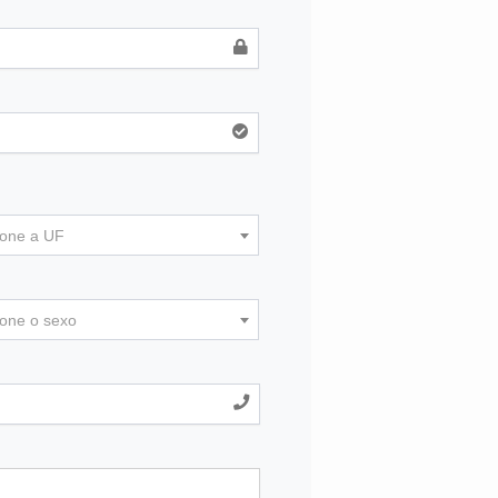
ione a UF
ione o sexo