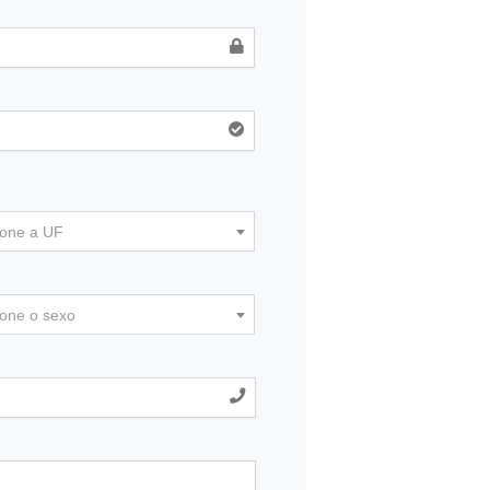
ione a UF
ione o sexo