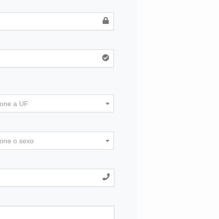
ione a UF
ione o sexo