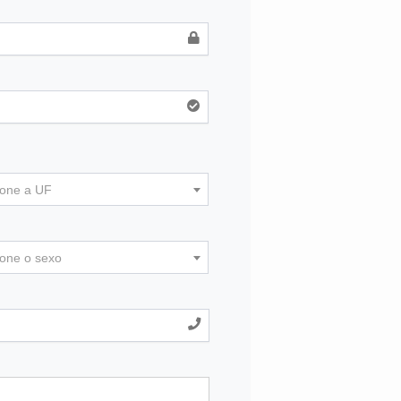
ione a UF
ione o sexo