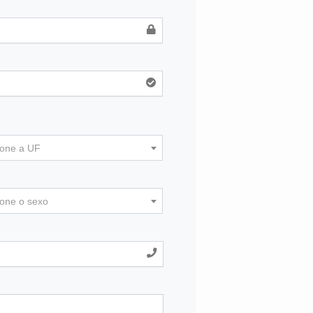
ione a UF
ione o sexo