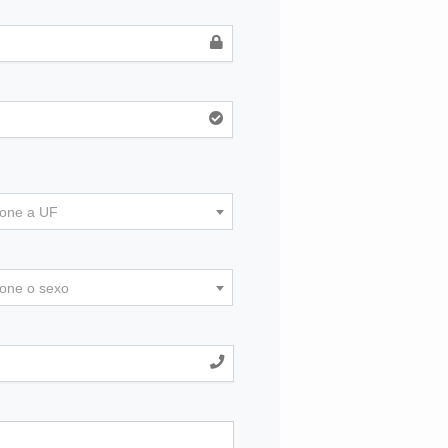
ione a UF
ione o sexo