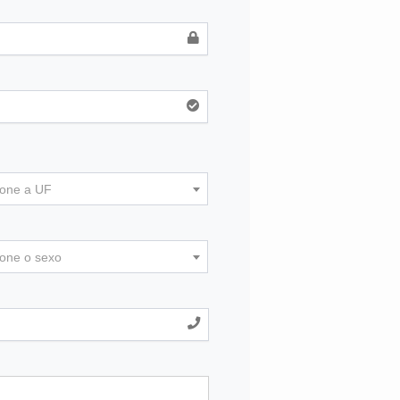
ione a UF
ione o sexo