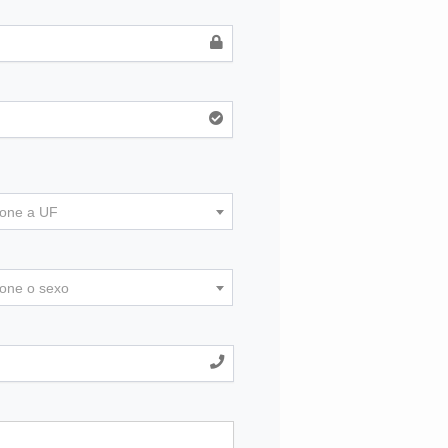
ione a UF
ione o sexo