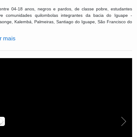
 entre 04-18 anos, negros e pardos, de classe pobre, estudantes
nove comunidades quilombolas integrantes da bacia do Iguape -
aonge, Kalembá, Palmeiras, Santiago do Iguape, São Francisco do
r mais