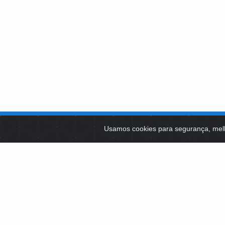
SOBRE NÓS
Usamos cookies para segurança, mel
PLATAFOR
Como Atuamos
SOCIAIS
Apoio a Projetos Sociais
Conselheiros
EDITAIS 
Gestores
Governança
LICITAÇÕ