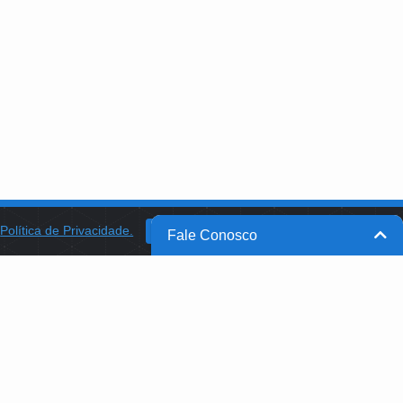
a
Política de Privacidade.
BANCO DO BRASIL
OK
Fale Conosco
BB INTEGRA
PROGRAMA AABB COMUNIDADE
PROJETO MEMÓRIA