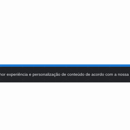
hor experiência e personalização de conteúdo de acordo com a noss
MA DE TECNOLOGIAS
IDENTIDADE VISUAL
MIDIATECA
DE SELEÇÕES PÚBLICAS
NOTÍCIAS
ES E CONTRATOS
FALE COM A FUNDAÇÃO BB