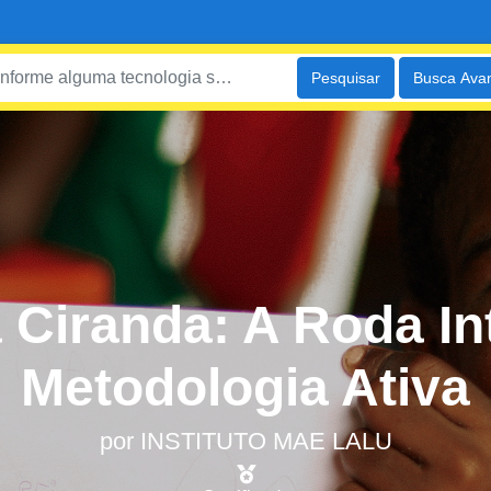
Pesquisar
Busca Ava
 Ciranda: A Roda In
Metodologia Ativa
por
INSTITUTO MAE LALU