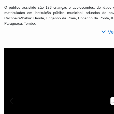
O público assistido são 176 crianças e adolescentes, de idade
matriculados em instituição pública municipal, oriundos de 
Cachoeira/Bahia: Dendê, Engenho da Praia, Engenho da Ponte, K
Paraguaçu, Tombo.
Ve