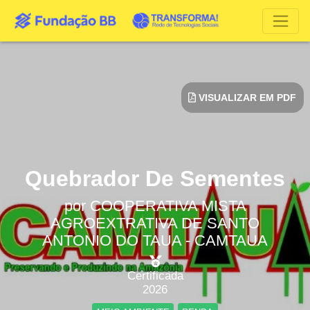
VISUALIZAR EM PDF
Quebrador De Sementes
por
COOPERATIVA MISTA
AGROEXTRATIVA DE SANTO
ANTONIO DO TAUA - CAMTAUA
Certificada
2026