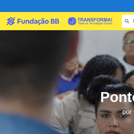
Ponto
por