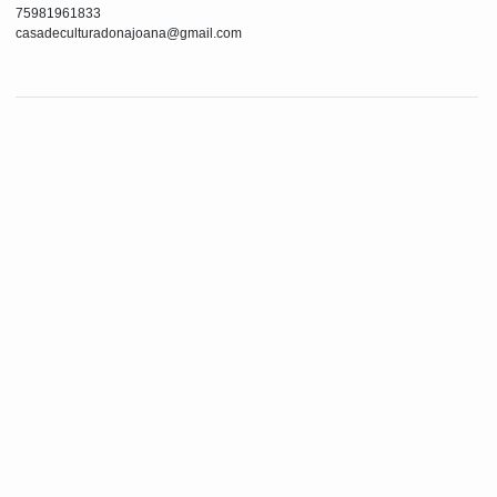
75981961833
casadeculturadonajoana@gmail.com