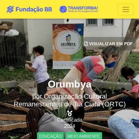
VISUALIZAR EM PDF
Orumbya
por
Organização Cultural
Remanescentes de Tia Ciata (ORTC)
Certificada
2024
EDUCAÇÃO
MEIO AMBIENTE