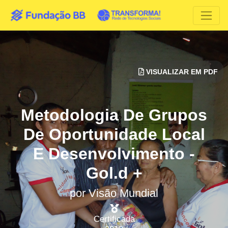
VISUALIZAR EM PDF
Metodologia De Grupos
De Oportunidade Local
E Desenvolvimento -
Gol.d +
por
Visão Mundial
Certificada