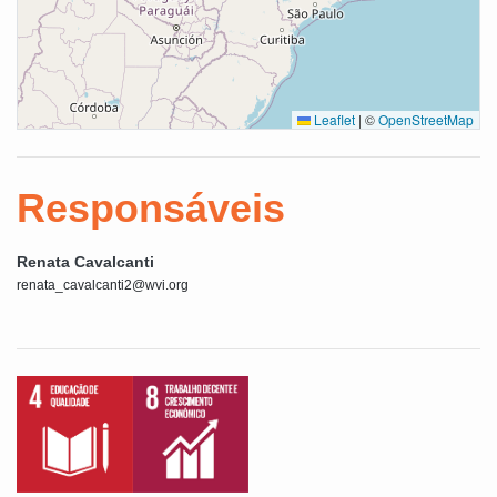
Leaflet
|
©
OpenStreetMap
Responsáveis
Renata Cavalcanti
renata_cavalcanti2@wvi.org