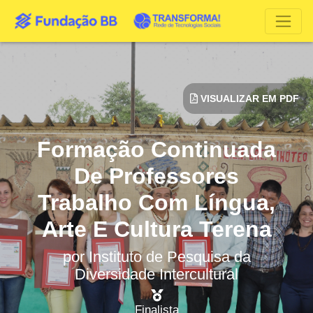
VISUALIZAR EM PDF
Formação Continuada
De Professores
Trabalho Com Língua,
Arte E Cultura Terena
por
Instituto de Pesquisa da
Diversidade Intercultural
Finalista