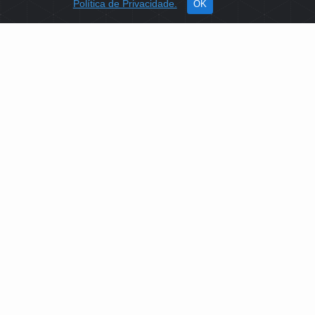
Política de Privacidade.
OK
SOBRE NÓS
Como Atuamos
Apoio a Projetos Sociais
Conselheiros
Gestores
Governança
PLATAFORMA DE TECNOLOGIAS SOCIAIS
EDITAIS DE SELEÇÕES PÚBLICAS
LICITAÇÕES E CONTRATOS
IDENTIDADE VISUAL
MIDIATECA
NOTÍCIAS