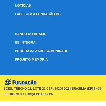
NOTÍCIAS
FALE COM A FUNDAÇÃO BB
BANCO DO BRASIL
BB INTEGRA
PROGRAMA AABB COMUNIDADE
PROJETO MEMÓRIA
SCES, TRECHO 02, LOTE 22 CEP: 70200-002 | BRASÍLIA (DF) | +55
61 3108-7000 / FBB@FBB.ORG.BR