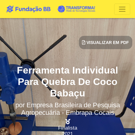
VISUALIZAR EM PDF
Ferramenta Individual
Para Quebra De Coco
Babaçu
por
Empresa Brasileira de Pesquisa
Agropecuária - Embrapa Cocais
Finalista
2021