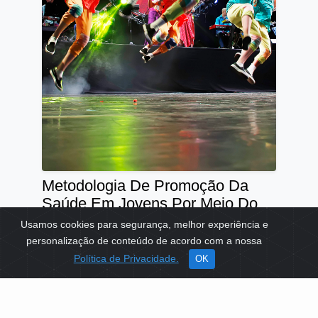
Metodologia De Promoção Da
Saúde Em Jovens Por Meio Do
Ensino Da Arte
Usamos cookies para segurança, melhor experiência e
personalização de conteúdo de acordo com a nossa
TEMAS:
SAÚDE
EDUCAÇÃO
Política de Privacidade.
OK
Ver mais