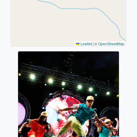
Leaflet
|
©
OpenStreetMap