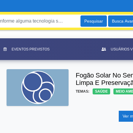
Pesquisar
Busca Ava
EVENTOS PREVISTOS
USUÁRIOS 
Fogão Solar No Sem
Limpa E Preservaçã
TEMAS:
SAÚDE
MEIO AM
Ver m