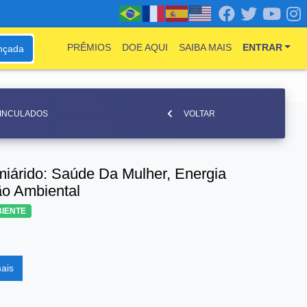
PRÊMIOS
DOE AQUI
SAIBA MAIS
ENTRAR
nçada
VINCULADOS
VOLTAR
iárido: Saúde Da Mulher, Energia
o Ambiental
BIENTE
ais