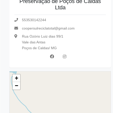
Preservação de Poços de Caldas
Ltda
553530142244
coopersulreciclatotal@gmail.com
Rua Ozório Luiz dias 99/1
Vale das Antas
Poços de Caldas/ MG
+
−