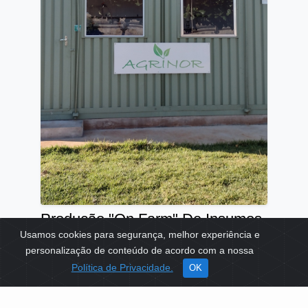
Produção "On Farm" De Insumos
Biológicos Na Anfrut
Usamos cookies para segurança, melhor experiência e
personalização de conteúdo de acordo com a nossa
TEMAS:
MEIO AMBIENTE
RENDA
Política de Privacidade.
OK