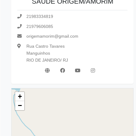
SAÚDE ORIGEM/AMORIM
21983334819
21979606085
origemamorim@gmail.com
Rua Castro Tavares
Manguinhos
RIO DE JANEIRO/ RJ
+
−