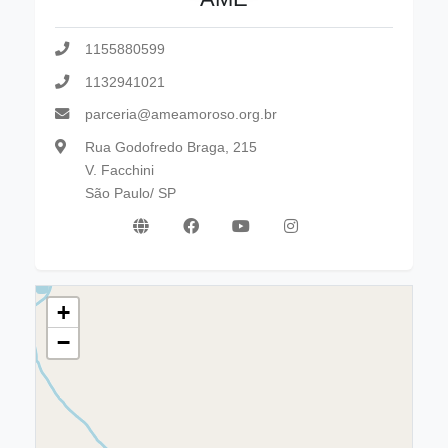
1155880599
1132941021
parceria@ameamoroso.org.br
Rua Godofredo Braga, 215
V. Facchini
São Paulo/ SP
+
−