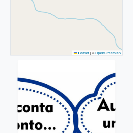
Leaflet
|
©
OpenStreetMap