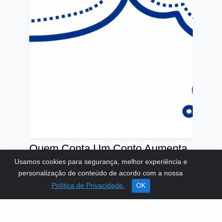
Quem Conta Um Conto Aumenta
Um Sonho
Usamos cookies para segurança, melhor experiência e
personalização de conteúdo de acordo com a nossa
TEMAS:
EDUCAÇÃO
Política de Privacidade.
OK
Ver mais