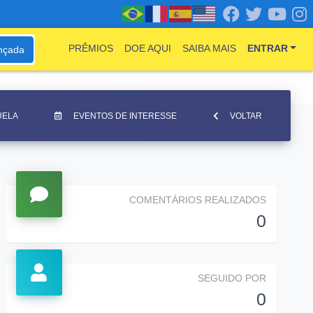
PRÊMIOS
DOE AQUI
SAIBA MAIS
ENTRAR
nçada
UELA
EVENTOS DE INTERESSE
VOLTAR
COMENTÁRIOS REALIZADOS
0
SEGUIDO POR
0