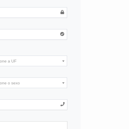
ione a UF
ione o sexo