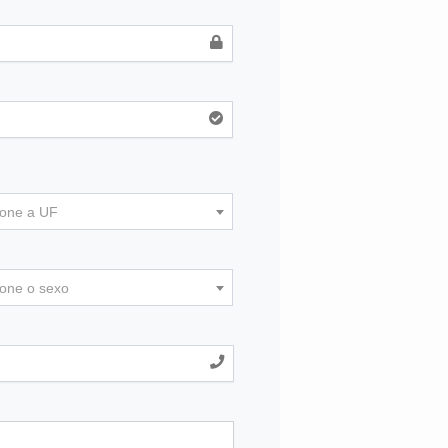
ione a UF
ione o sexo