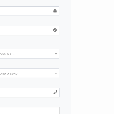
ione a UF
ione o sexo