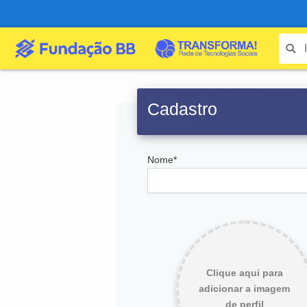
Cadastro
Nome*
Clique aqui para
adicionar a imagem
de perfil