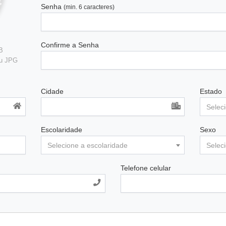
Senha
(min. 6 caracteres)
Confirme a Senha
B
ou JPG
Cidade
Estado
Selec
Escolaridade
Sexo
Selecione a escolaridade
Selec
Telefone celular