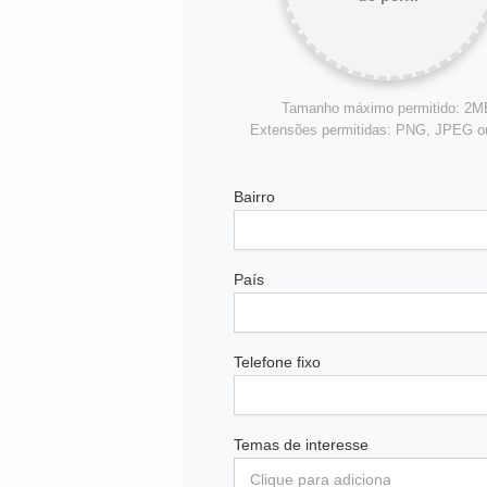
Tamanho máximo permitido: 2M
Extensões permitidas: PNG, JPEG 
Bairro
País
Telefone fixo
Temas de interesse