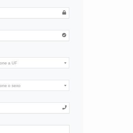
ione a UF
ione o sexo