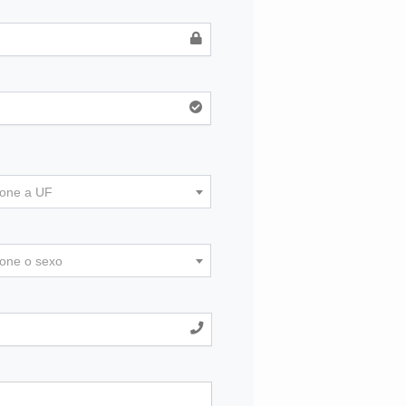
ione a UF
ione o sexo