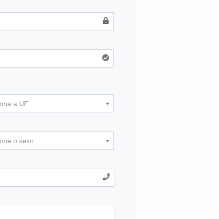
ione a UF
ione o sexo