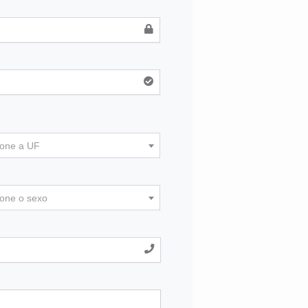
ione a UF
ione o sexo