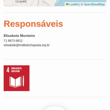
Leaflet
|
©
OpenStreetMap
Responsáveis
Elisabete Monteiro
71 9973-9812
elisabete@institutochapada.org.br