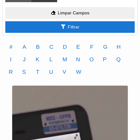
Limpar Campos
Filtrar
#
A
B
C
D
E
F
G
H
I
J
K
L
M
N
O
P
Q
R
S
T
U
V
W