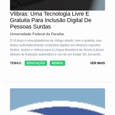
Vlibras: Uma Tecnologia Livre E
Gratuita Para Inclusão Digital De
Pessoas Surdas
Universidade Federal da Paraíba
O VLibras é uma plataforma de código aberto, livre e gratuita, que
traduz automaticamente conteúdos digitais em diversos suportes
(textos, áudios e vídeos) para a Língua Brasileira de Sinais (Libras)
através de tradução automática e uso de um Avatar 3D, tornando
computadores, dispositivos móveis e websites acessíveis para
TEMAS:
EDUCAÇÃO
RENDA
VER MAIS
pessoas surdas. Atualmente, o aplicativo móvel do VLibras já teve
mais de 100 mil downloads, enquanto que o módulo plug-in está
sendo utilizado em mais de 1500 websites, incluindo os websites
do Governo Federal, da Câmara dos Deputados, do Senado, além
de vários sites comerciais.