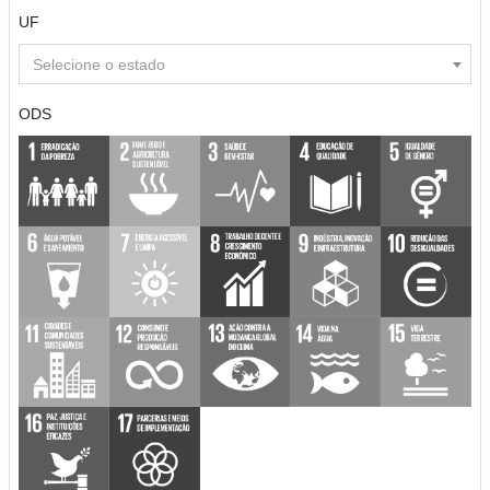
UF
Selecione o estado
ODS