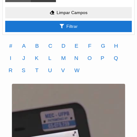
Limpar Campos
Filtrar
#
A
B
C
D
E
F
G
H
I
J
K
L
M
N
O
P
Q
R
S
T
U
V
W