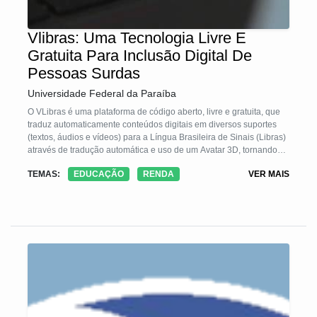
Vlibras: Uma Tecnologia Livre E
Gratuita Para Inclusão Digital De
Pessoas Surdas
Universidade Federal da Paraíba
O VLibras é uma plataforma de código aberto, livre e gratuita, que
traduz automaticamente conteúdos digitais em diversos suportes
(textos, áudios e vídeos) para a Língua Brasileira de Sinais (Libras)
através de tradução automática e uso de um Avatar 3D, tornando
computadores, dispositivos móveis e websites acessíveis para
TEMAS:
EDUCAÇÃO
RENDA
VER MAIS
pessoas surdas. Atualmente, o aplicativo móvel do VLibras já teve
mais de 100 mil downloads, enquanto que o módulo plug-in está
sendo utilizado em mais de 1500 websites, incluindo os websites
do Governo Federal, da Câmara dos Deputados, do Senado, além
de vários sites comerciais.