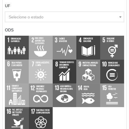
UF
Selecione o estado
ODS