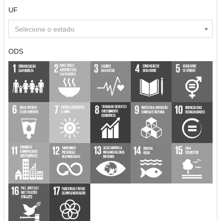
UF
Selecione o estado
ODS