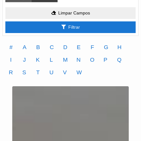
Limpar Campos
Filtrar
#
A
B
C
D
E
F
G
H
I
J
K
L
M
N
O
P
Q
R
S
T
U
V
W