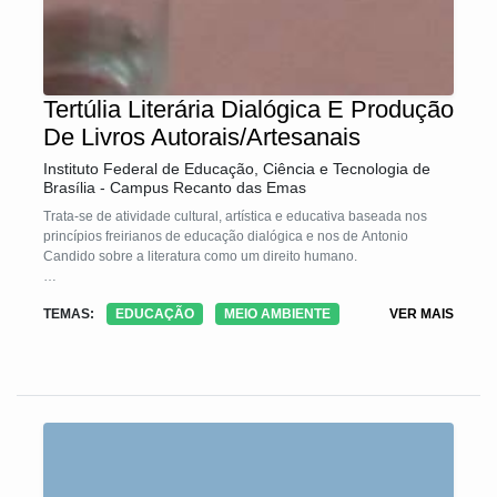
Tertúlia Literária Dialógica E Produção
De Livros Autorais/Artesanais
Instituto Federal de Educação, Ciência e Tecnologia de
Brasília - Campus Recanto das Emas
Trata-se de atividade cultural, artística e educativa baseada nos
princípios freirianos de educação dialógica e nos de Antonio
Candido sobre a literatura como um direito humano.
A Tecnologia Social é resultado da junção de quatro iniciativas
TEMAS:
EDUCAÇÃO
MEIO AMBIENTE
VER MAIS
sociais: mapa da vida, tertúlia literária dialógica, escrita criativa e
produção de livros autorais/artesanais. O público de interesse são
mulheres em vulnerabilidade social e os princípios que norteiam
todo o processo são: diálogo igualitário, inteligência cultural,
dimensão instrumental, criação de sentido, solidariedade,
igualdade de diferenças e desfrute da arte. Tais princípios garantem
empoderamento e protagonismo social das participantes.