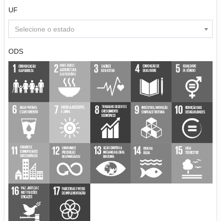
UF
Selecione o estado
ODS