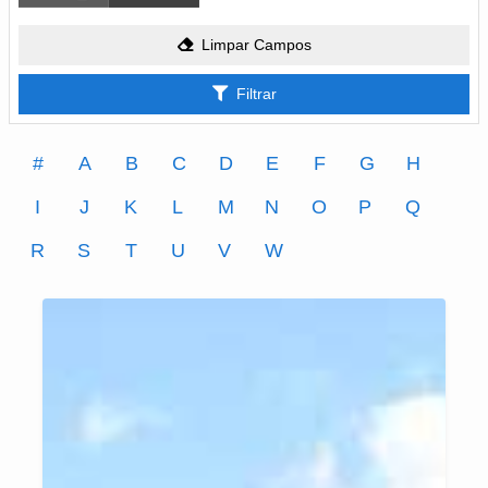
Limpar Campos
Filtrar
#
A
B
C
D
E
F
G
H
I
J
K
L
M
N
O
P
Q
R
S
T
U
V
W