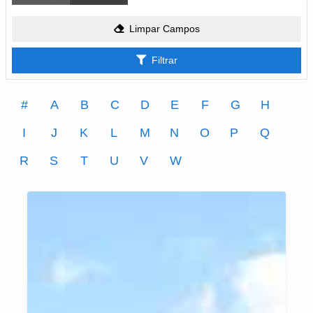
Limpar Campos
Filtrar
#
A
B
C
D
E
F
G
H
I
J
K
L
M
N
O
P
Q
R
S
T
U
V
W