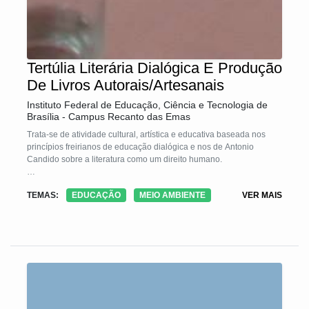
Tertúlia Literária Dialógica E Produção
De Livros Autorais/Artesanais
Instituto Federal de Educação, Ciência e Tecnologia de
Brasília - Campus Recanto das Emas
Trata-se de atividade cultural, artística e educativa baseada nos
princípios freirianos de educação dialógica e nos de Antonio
Candido sobre a literatura como um direito humano.
A Tecnologia Social é resultado da junção de quatro iniciativas
TEMAS:
EDUCAÇÃO
MEIO AMBIENTE
VER MAIS
sociais: mapa da vida, tertúlia literária dialógica, escrita criativa e
produção de livros autorais/artesanais. O público de interesse são
mulheres em vulnerabilidade social e os princípios que norteiam
todo o processo são: diálogo igualitário, inteligência cultural,
dimensão instrumental, criação de sentido, solidariedade,
igualdade de diferenças e desfrute da arte. Tais princípios garantem
empoderamento e protagonismo social das participantes.