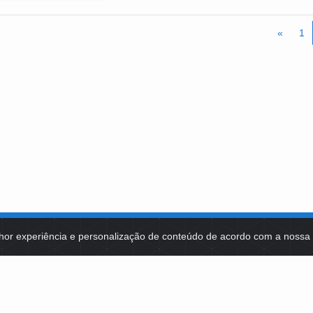
de Desenvolvimento do Campus Fiocruz Mata Atlânti
Moreira - Antigo Pavilhão Agrícola - Jacarepaguá 
Antunes da Silva - gilson.silva@fiocruz.br - https:/
«
1
- @fiocruzmataatlantica
hor experiência e personalização de conteúdo de acordo com a noss
MA DE TECNOLOGIAS
IDENTIDADE VISUAL
MIDIATECA
DE SELEÇÕES PÚBLICAS
NOTÍCIAS
ES E CONTRATOS
FALE COM A FUNDAÇÃO BB