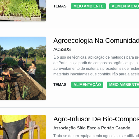
TEMAS:
MEIO AMBIENTE
ALIMENTAÇÃO
Agroecologia Na Comunida
ACSSUS
É o uso de técnicas, aplicação de métodos para pr
de Parintins, a partir de compostos orgânicos pel
aproveitamento de materiais procedentes de re
materiais inoculantes que contribuírão para a ac
de microorganismos que poderão difundir a exemplo
TEMAS:
ALIMENTAÇÃO
MEIO AMBIENTE
ter sido a partir de inoculantes regionais aprese
Agro-Infusor De Bio-Compos
Associação Sítio Escola Portão Grande
Trata-se de um equipamento agrícola a ser utiliz