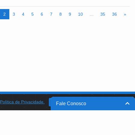
ca - tel: (21) 2448-9191 - Av. Sampaio Correia s/n - Colonia Juliano
- Rio de Janeiro - RJ - CEP: 22713-375. Coordenador executivo: Gilson
/portal.fiocruz.br/campus-fiocruz-mata-atlantica - fb.com/fiocruzmataatlantica
2
3
4
5
6
7
8
9
10
...
35
36
»
a
Política de Privacidade.
BANCO DO BRASIL
OK
Fale Conosco
BB INTEGRA
PROGRAMA AABB COMUNIDADE
PROJETO MEMÓRIA