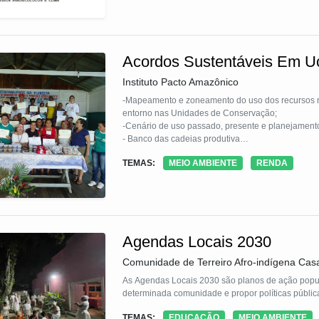
Acordos Sustentáveis Em U
Instituto Pacto Amazônico
-Mapeamento e zoneamento do uso dos recursos naturais realizados de forma participativa pelas populaç
entorno nas Unidades de Conservação;
-Cenário de uso passado, presente e planejamento futuro.
- Banco das cadeias produtiva
- Alternativas Participativas
TEMAS:
MEIO AMBIENTE
RENDA
Agendas Locais 2030
Comunidade de Terreiro Afro-indígena Cas
As Agendas Locais 2030 são planos de ação popu
determinada comunidade e propor políticas públic
TEMAS:
EDUCAÇÃO
MEIO AMBIENTE