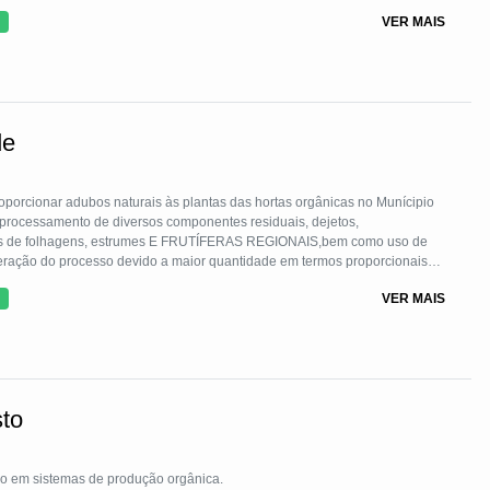
VER MAIS
de
oporcionar adubos naturais às plantas das hortas orgânicas no Munícipio
o processamento de diversos componentes residuais, dejetos,
stos de folhagens, estrumes E FRUTÍFERAS REGIONAIS,bem como uso de
eleração do processo devido a maior quantidade em termos proporcionais
 das bactérias aeróbicas e anaeróbicas. o desafio dessa tecnologia foi
VER MAIS
ntados resultado como a redução de 120 dias para 60 a decomposição
to
ado em sistemas de produção orgânica.