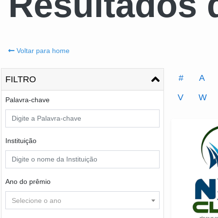
Resultados 
Voltar para home
#
A
FILTRO
V
W
Palavra-chave
Instituição
Ano do prêmio
Selecione o ano