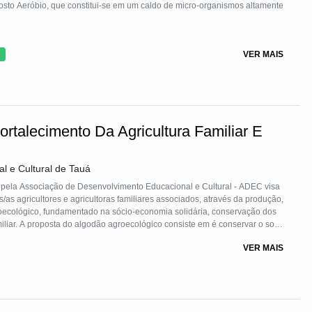
osto Aeróbio, que constitui-se em um caldo de micro-organismos altamente
ua, insumos orgânicos e uma (ou mais) matriz(es) de micro-organismos;
VER MAIS
xigênio à mistura;
a e abastecimento dos equipamentos de aplicação do produto final no
 ao recipiente de preparo por tubos de pvc.
rtalecimento Da Agricultura Familiar E
l e Cultural de Tauá
 pela Associação de Desenvolvimento Educacional e Cultural - ADEC visa
s/as agricultores e agricultoras familiares associados, através da produção,
ecológico, fundamentado na sócio-economia solidária, conservação dos
iliar. A proposta do algodão agroecológico consiste em é conservar o solo,
VER MAIS
tuto Biodinâmico Brasileiro).