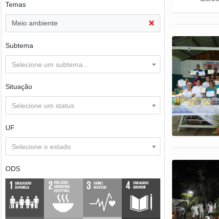
Temas
Meio ambiente
Subtema
Selecione um subtema...
Situação
Selecione um status
UF
Selecione o estado
ODS