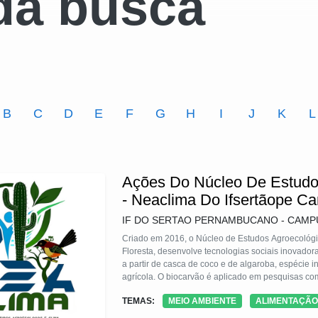
da busca
B
C
D
E
F
G
H
I
J
K
L
Ações Do Núcleo De Estudo
- Neaclima Do Ifsertãope C
IF DO SERTAO PERNAMBUCANO - CAMP
Criado em 2016, o Núcleo de Estudos Agroecoló
Floresta, desenvolve tecnologias sociais inovador
a partir de casca de coco e de algaroba, espécie
agrícola. O biocarvão é aplicado em pesquisas co
também com reecaatingamento, produção agroecoló
TEMAS:
MEIO AMBIENTE
ALIMENTAÇÃO
comunitária, ampliando impacto ambiental e social