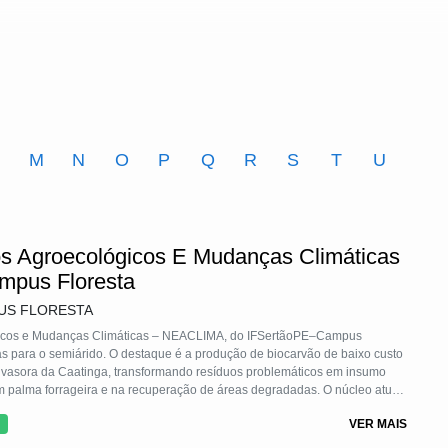
M
N
O
P
Q
R
S
T
U
s Agroecológicos E Mudanças Climáticas
ampus Floresta
US FLORESTA
gicos e Mudanças Climáticas – NEACLIMA, do IFSertãoPE–Campus
as para o semiárido. O destaque é a produção de biocarvão de baixo custo
 invasora da Caatinga, transformando resíduos problemáticos em insumo
m palma forrageira e na recuperação de áreas degradadas. O núcleo atua
gica, gestão de resíduos, biogás, manejo hídrico e formação
VER MAIS
.