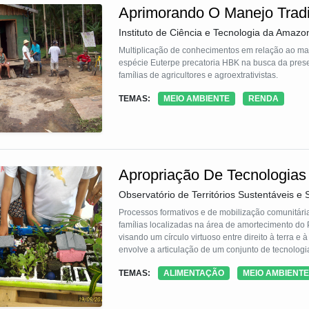
Aprimorando O Manejo Tradi
Instituto de Ciência e Tecnologia da Amazo
Multiplicação de conhecimentos em relação ao ma
espécie Euterpe precatoria HBK na busca da prese
famílias de agricultores e agroextrativistas.
TEMAS:
MEIO AMBIENTE
RENDA
Apropriação De Tecnologia
Observatório de Territórios Sustentáveis e
Processos formativos e de mobilização comunitári
famílias localizadas na área de amortecimento do 
visando um círculo virtuoso entre direito à terra e
envolve a articulação de um conjunto de tecnolog
familiares, quintais e entorno, tendo em vista a
TEMAS:
ALIMENTAÇÃO
MEIO AMBIENTE
ecológico, aproveitamento de água da chuva, desin
resíduo orgânico com produção agroecológica e ge
atividades de educação não formal sobre essas te