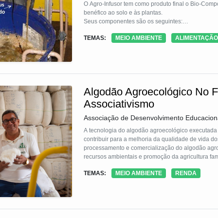
O Agro-Infusor tem como produto final o Bio-Comp
benéfico ao solo e às plantas.
Seus componentes são os seguintes:
- Um recipiente de preparo, o qual deve conter ág
TEMAS:
MEIO AMBIENTE
ALIMENTAÇÃO
- Um compressor de ar, responsável por fornecer o
- Uma bomba de água, para recirculação da mistur
solo e nas plantas;
O compressor de ar e a bomba de água são ligados
Algodão Agroecológico No Fo
Associativismo
Associação de Desenvolvimento Educaciona
A tecnologia do algodão agroecológico executada
contribuir para a melhoria da qualidade de vida do
processamento e comercialização do algodão agro
recursos ambientais e promoção da agricultura fam
gerar renda e garantir segurança alimentar. O algodão produzido pelos Associados é um produto ecologicamente correto
TEMAS:
MEIO AMBIENTE
RENDA
com certificação orgânica concedida pelo IBD (Insti