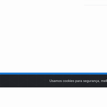
SOBRE NÓS
Usamos cookies para segurança, mel
PLATAFOR
Como Atuamos
SOCIAIS
Apoio a Projetos Sociais
Conselheiros
EDITAIS 
Gestores
Governança
LICITAÇÕ