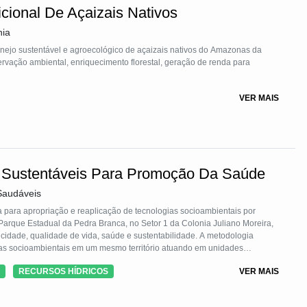
cional De Açaizais Nativos
nia
nejo sustentável e agroecológico de açaizais nativos do Amazonas da
rvação ambiental, enriquecimento florestal, geração de renda para
VER MAIS
s Sustentáveis Para Promoção Da Saúde
 Saudáveis
a para apropriação e reaplicação de tecnologias socioambientais por
Parque Estadual da Pedra Branca, no Setor 1 da Colonia Juliano Moreira,
 à cidade, qualidade de vida, saúde e sustentabilidade. A metodologia
ias socioambientais em um mesmo território atuando em unidades
 promoção da saúde: habitações mais saudáveis e seguras, saneamento
RECURSOS HÍDRICOS
VER MAIS
fecção solar da água, gestão saudável dos quintais e animais, gestão do
ração de renda, além de envolver as crianças e suas famílias em
máticas (Clubinho da Mata). Para contato e mais informações: Programa