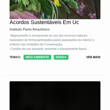
Acordos Sustentáveis Em Uc
Instituto Pacto Amazônico
-Mapeamento e zoneamento do uso dos recursos naturais
realizados de forma participativa pelas populações do interior e
entorno nas Unidades de Conservação;
-Cenário de uso passado, presente e planejamento futuro.
- Banco das cadeias produtiva
TEMAS:
MEIO AMBIENTE
RENDA
VER MAIS
- Alternativas Participativas