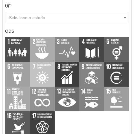
UF
Selecione o estado
ODS