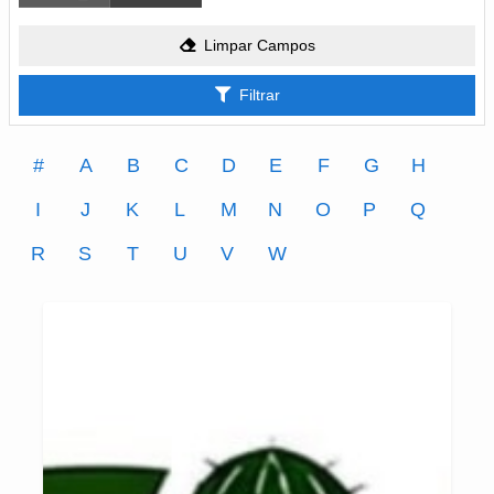
Limpar Campos
Filtrar
#
A
B
C
D
E
F
G
H
I
J
K
L
M
N
O
P
Q
R
S
T
U
V
W