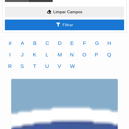
Limpar Campos
Filtrar
#
A
B
C
D
E
F
G
H
I
J
K
L
M
N
O
P
Q
R
S
T
U
V
W