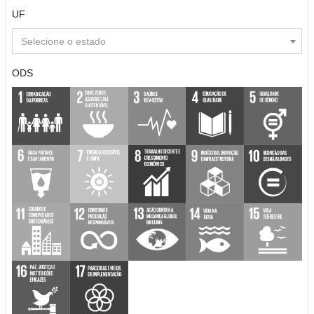
UF
Selecione o estado
ODS