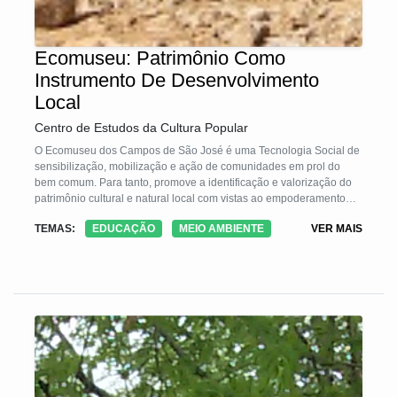
Ecomuseu: Patrimônio Como
Instrumento De Desenvolvimento
Local
Centro de Estudos da Cultura Popular
O Ecomuseu dos Campos de São José é uma Tecnologia Social de
sensibilização, mobilização e ação de comunidades em prol do
bem comum. Para tanto, promove a identificação e valorização do
patrimônio cultural e natural local com vistas ao empoderamento
dos atores sociais e consequente exercício de cidadania. Após uma
TEMAS:
EDUCAÇÃO
MEIO AMBIENTE
VER MAIS
primeira etapa de aproximação dos moradores e valorização dos
saberes e fazeres comuns naquela comunidade, são realizadas
rodas de conversa para levantamento de ideias e problemas
relativos ao patrimônio local. Ainda coletivamente, são desenhadas
soluções para tais questões e articuladas parcerias e ações com
potencial para promover o desenvolvimento local.