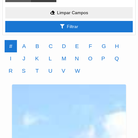
Limpar Campos
Filtrar
#
A
B
C
D
E
F
G
H
I
J
K
L
M
N
O
P
Q
R
S
T
U
V
W