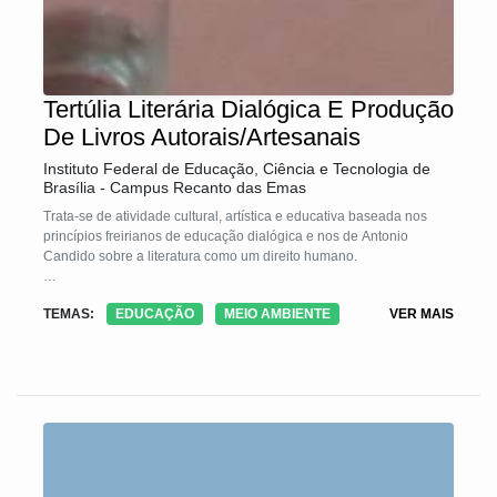
Tertúlia Literária Dialógica E Produção
De Livros Autorais/Artesanais
Instituto Federal de Educação, Ciência e Tecnologia de
Brasília - Campus Recanto das Emas
Trata-se de atividade cultural, artística e educativa baseada nos
princípios freirianos de educação dialógica e nos de Antonio
Candido sobre a literatura como um direito humano.
A Tecnologia Social é resultado da junção de quatro iniciativas
TEMAS:
EDUCAÇÃO
MEIO AMBIENTE
VER MAIS
sociais: mapa da vida, tertúlia literária dialógica, escrita criativa e
produção de livros autorais/artesanais. O público de interesse são
mulheres em vulnerabilidade social e os princípios que norteiam
todo o processo são: diálogo igualitário, inteligência cultural,
dimensão instrumental, criação de sentido, solidariedade,
igualdade de diferenças e desfrute da arte. Tais princípios garantem
empoderamento e protagonismo social das participantes.