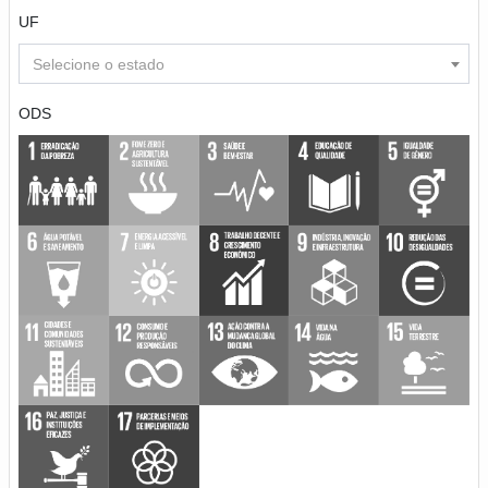
UF
Selecione o estado
ODS