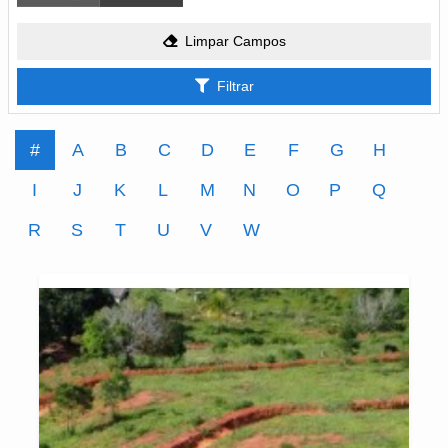
Limpar Campos
Filtrar
#
A
B
C
D
E
F
G
H
I
J
K
L
M
N
O
P
Q
R
S
T
U
V
W