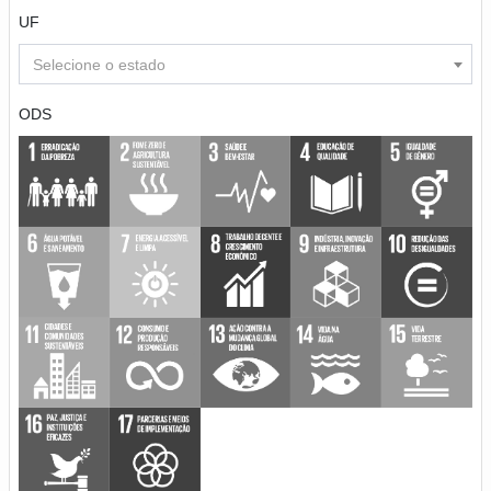
UF
Selecione o estado
ODS