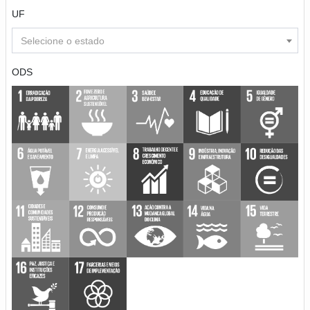
UF
Selecione o estado
ODS