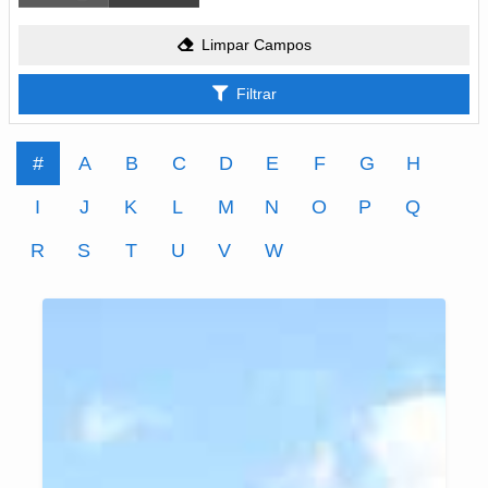
Limpar Campos
Filtrar
#
A
B
C
D
E
F
G
H
I
J
K
L
M
N
O
P
Q
R
S
T
U
V
W