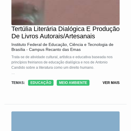
Tertúlia Literária Dialógica E Produção
De Livros Autorais/Artesanais
Instituto Federal de Educação, Ciência e Tecnologia de
Brasília - Campus Recanto das Emas
Trata-se de atividade cultural, artística e educativa baseada nos
princípios freirianos de educação dialógica e nos de Antonio
Candido sobre a literatura como um direito humano.
A Tecnologia Social é resultado da junção de quatro iniciativas
TEMAS:
EDUCAÇÃO
MEIO AMBIENTE
VER MAIS
sociais: mapa da vida, tertúlia literária dialógica, escrita criativa e
produção de livros autorais/artesanais. O público de interesse são
mulheres em vulnerabilidade social e os princípios que norteiam
todo o processo são: diálogo igualitário, inteligência cultural,
dimensão instrumental, criação de sentido, solidariedade,
igualdade de diferenças e desfrute da arte. Tais princípios garantem
empoderamento e protagonismo social das participantes.