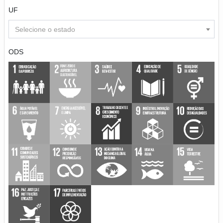
UF
Selecione o estado
ODS