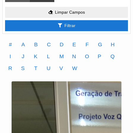
Limpar Campos
Filtrar
#
A
B
C
D
E
F
G
H
I
J
K
L
M
N
O
P
Q
R
S
T
U
V
W