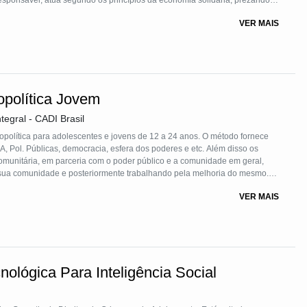
onsável, atua segundo os princípios da economia solidária, prezando
ato direto entre produtores e consumidores, através de um sistema de
VER MAIS
 atualmente com a adesão de 23 famílias de produtores.
opolítica Jovem
tegral - CADI Brasil
política para adolescentes e jovens de 12 a 24 anos. O método fornece
, Pol. Públicas, democracia, esfera dos poderes e etc. Além disso os
 comunitária, em parceria com o poder público e a comunidade em geral,
sua comunidade e posteriormente trabalhando pela melhoria do mesmo.
oio da comunidade e baseiam em reuniões comunitárias, entrega de
VER MAIS
 voluntariado com vistas ao engajamento cívico da comunidade.
ológica Para Inteligência Social