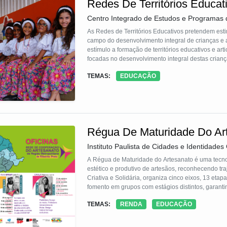
Redes De Territórios Educat
Centro Integrado de Estudos e Programas 
As Redes de Territórios Educativos pretendem est
campo do desenvolvimento integral de crianças e a
estímulo a formação de territórios educativos e ar
focadas no desenvolvimento integral destas criança
estratégicos: educação para além dos muros da es
TEMAS:
EDUCAÇÃO
interinstitucional; a articulação de políticas públi
Régua De Maturidade Do Ar
Instituto Paulista de Cidades e Identidades C
A Régua de Maturidade do Artesanato é uma tecnolo
estético e produtivo de artesãos, reconhecendo tra
Criativa e Solidária, organiza cinco eixos, 13 etap
fomento em grupos com estágios distintos, garant
promove inclusão, autonomia, qualificação contínua
TEMAS:
RENDA
EDUCAÇÃO
próprio artesão se avalia e identifica suas metas