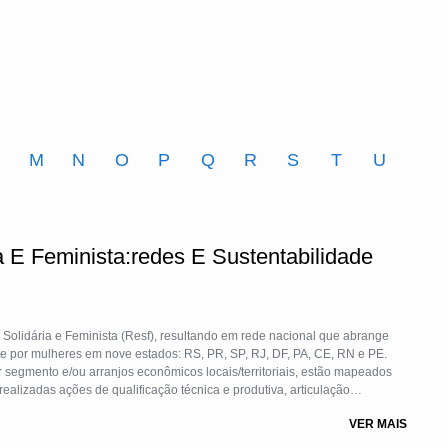
M
N
O
P
Q
R
S
T
U
 E Feminista:redes E Sustentabilidade
Solidária e Feminista (Resf), resultando em rede nacional que abrange
 por mulheres em nove estados: RS, PR, SP, RJ, DF, PA, CE, RN e PE.
segmento e/ou arranjos econômicos locais/territoriais, estão mapeados
ealizadas ações de qualificação técnica e produtiva, articulação
agonismo na construção da economia solidária, numa estratégia de apoio às
VER MAIS
to produtivo de seus empreendimentos e desenvolvimento loc