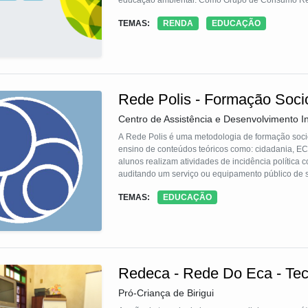
educação ambiental. Como Grupo de Consumo Resp
pelo acesso a produtos de origem ecológica e cont
TEMAS:
RENDA
EDUCAÇÃO
venda semanal de cesta de produtos. A Rede conta
Rede Polis - Formação Soci
Centro de Assistência e Desenvolvimento In
A Rede Polis é uma metodologia de formação socio
ensino de conteúdos teóricos como: cidadania, ECA
alunos realizam atividades de incidência política
auditando um serviço ou equipamento público de 
As atividades são lideradas pelos alunos com ap
TEMAS:
EDUCAÇÃO
inventários sociais, e a promoção de uma ação de
Redeca - Rede Do Eca - Tecn
Pró-Criança de Birigui