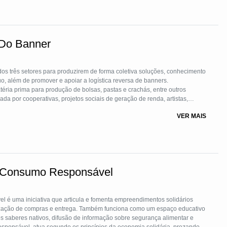
 Do Banner
 dos três setores para produzirem de forma coletiva soluções, conhecimento
o, além de promover e apoiar a logística reversa de banners.
ria prima para produção de bolsas, pastas e crachás, entre outros
ada por cooperativas, projetos sociais de geração de renda, artistas,
VER MAIS
e utiliza a matéria prima para desenvolvimento de produtos eventos
 Consumo Responsável
é uma iniciativa que articula e fomenta empreendimentos solidários
anização de compras e entrega. Também funciona como um espaço educativo
 saberes nativos, difusão de informação sobre segurança alimentar e