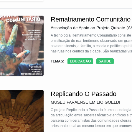
Rematriamento Comunitário
Associação de Apoio ao Projeto Quixote (
A tecnologia Rematriamento Comunitário consiste e
em situação de rua, fenômeno observado em grandes cidades, por meio de estratégias no território de origem, a Mátria com
os atores locais, a família, a escola e políticas publicas, invertendo a lógica mais comum de abordagem a partir da
nas ruas nos centros da cidade. São realizadas visita
para a rede, atendimentos conjuntos e abordagens de ruas nos centros da cidade. A integração das ações é feita pela
TEMAS:
EDUCAÇÃO
SAÚDE
unidade de atendimento família com uma criança e
Replicando O Passado
MUSEU PARAENSE EMILIO GOELDI
O projeto Replicando o Passado é uma tecnologia 
da articulação entre saberes técnico-científicos 
parceria com ceramistas das comunidades oleiras do
artesanato local ao mesmo tempo em que promove a
partir da demanda dos próprios ceramistas, o projet