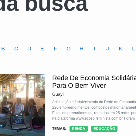
da busca
B
C
D
E
F
G
H
I
J
K
L
Rede De Economia Solidária
Para O Bem Viver
Guayí
Articulação e fortalecimento da Rede de Economia 
220 empreendimentos, compostos majoritariamente
Estes empreendimentos, reunidos em 25 redes por 
na plataforma www.ecosolfeminista.com.br. Foram r
institucional e incentivo à participação e ao prot
TEMAS:
RENDA
EDUCAÇÃO
iniciativas econômica das mulheres, fortalecimen