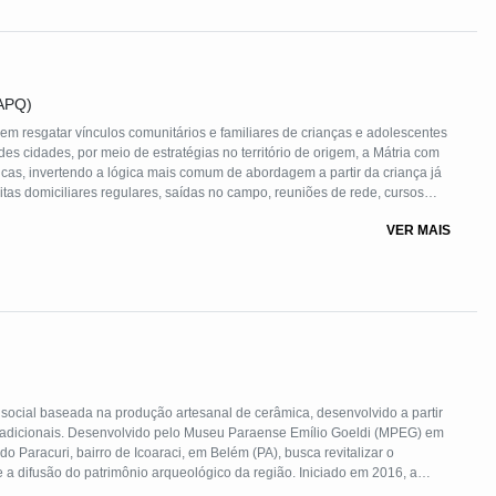
AAPQ)
m resgatar vínculos comunitários e familiares de crianças e adolescentes
 criança já
s domiciliares regulares, saídas no campo, reuniões de rede, cursos
VER MAIS
m situação de rua.
social baseada na produção artesanal de cerâmica, desenvolvido a partir
e tradicionais. Desenvolvido pelo Museu Paraense Emílio Goeldi (MPEG) em
 Paracuri, bairro de Icoaraci, em Belém (PA), busca revitalizar o
 difusão do patrimônio arqueológico da região. Iniciado em 2016, a
o permanece ativo até os dias atuais. O objetivo inicial era permitir que as