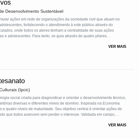
ivos
de Desenvolvimento Sustentável
imular ações em rede de organizações da sociedade civil que atuam no
dolescentes, fortalecendo o atendimento à este público através do
ticulados, onde todos os atores tenham a centralidade de suas ações
s e adolescentes. Para tanto, se guia através de quatro pilares
cola, a corresponsabilização de atores na perspectiva da ação
VER MAIS
cas e o fortalecimento de organizações da sociedade civil.
tesanato
ulturais (Ipcic)
gia social criada para diagnosticar e orientar o desenvolvimento técnico,
jetórias diversas e diferentes níveis de domínio. Inspirada na Economia
as e quatro níveis de maturidade. Seu objetivo central é orientar ações de
indo que todos avancem sem perder o interesse. Validada em campo,
 e fortalecimento das redes de criação e cooperação. A partir desta TS, o
VER MAIS
 e sistematiza suas necessidades de avanço