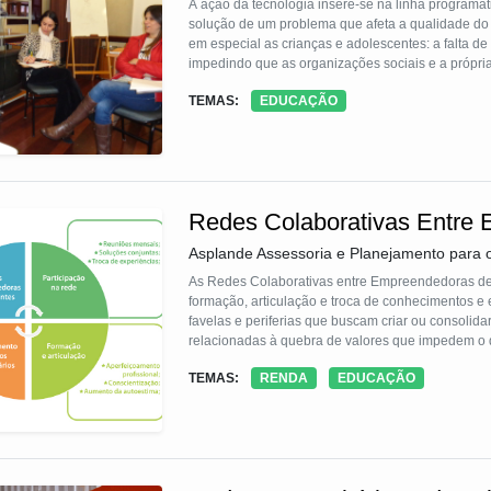
A ação da tecnologia insere-se na linha programát
solução de um problema que afeta a qualidade do 
em especial as crianças e adolescentes: a falta d
impedindo que as organizações sociais e a própri
forma eficaz e com melhor utilização dos recursos.
TEMAS:
EDUCAÇÃO
futuramente os governos façam um diagnóstico ág
Redes Colaborativas Entre 
Asplande Assessoria e Planejamento para 
As Redes Colaborativas entre Empreendedoras de 
formação, articulação e troca de conhecimentos e
favelas e periferias que buscam criar ou consolid
relacionadas à quebra de valores que impedem o 
relações, não só de trabalho, mas também familiar, s
TEMAS:
RENDA
EDUCAÇÃO