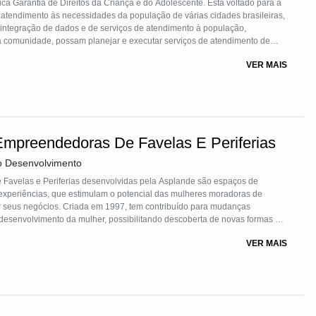
ica Garantia de Direitos da Criança e do Adolescente. Está voltado para a
atendimento às necessidades da população de várias cidades brasileiras,
e integração de dados e de serviços de atendimento à população,
a comunidade, possam planejar e executar serviços de atendimento de
 Está tecnologia permite que as próprias organizações sociais e
VER MAIS
il, melhorem o seu planejamento com informações atualizadas.
Empreendedoras De Favelas E Periferias
o Desenvolvimento
Favelas e Periferias desenvolvidas pela Asplande são espaços de
 experiências, que estimulam o potencial das mulheres moradoras de
ar seus negócios. Criada em 1997, tem contribuído para mudanças
desenvolvimento da mulher, possibilitando descoberta de novas formas de
ocial e política.
VER MAIS