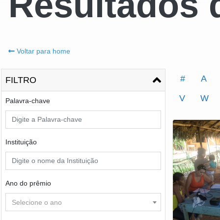
Resultados 
Voltar para home
#
A
FILTRO
V
W
Palavra-chave
Instituição
Ano do prêmio
Selecione o ano