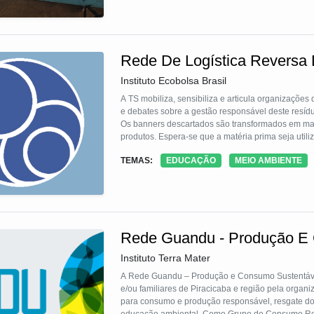
Rede De Logística Reversa
Instituto Ecobolsa Brasil
A TS mobiliza, sensibiliza e articula organizações
e debates sobre a gestão responsável deste resídu
Os banners descartados são transformados em maté
produtos. Espera-se que a matéria prima seja utiliz
escolas, etc para produção de produtos diversos.
TEMAS:
EDUCAÇÃO
MEIO AMBIENTE
Como exemplo citamos o Projeto EcobolsaBrasil qu
sustentáveis.
Rede Guandu - Produção E
Instituto Terra Mater
A Rede Guandu – Produção e Consumo Sustentável 
e/ou familiares de Piracicaba e região pela org
para consumo e produção responsável, resgate dos