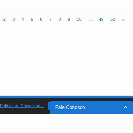
2
3
4
5
6
7
8
9
10
...
49
50
»
a
Política de Privacidade.
BANCO DO BRASIL
OK
Fale Conosco
BB INTEGRA
PROGRAMA AABB COMUNIDADE