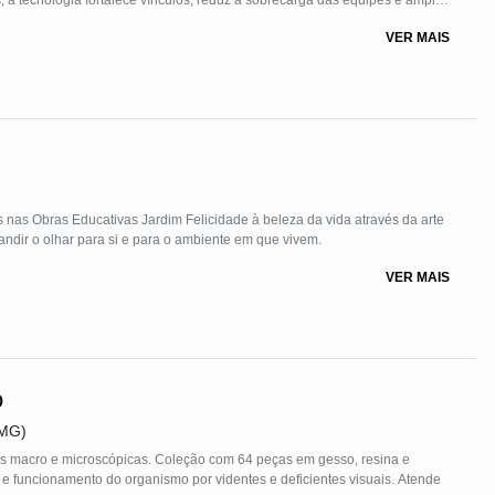
s, a tecnologia fortalece vínculos, reduz a sobrecarga das equipes e amplia
 OSCs de diferentes portes, com baixo custo e adaptação à realidade local.
VER MAIS
s nas Obras Educativas Jardim Felicidade à beleza da vida através da arte
andir o olhar para si e para o ambiente em que vivem.
VER MAIS
o
FMG)
s macro e microscópicas. Coleção com 64 peças em gesso, resina e
ra e funcionamento do organismo por videntes e deficientes visuais. Atende