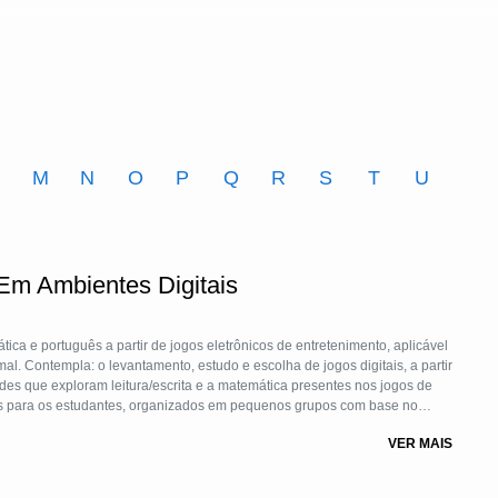
M
N
O
P
Q
R
S
T
U
m Ambientes Digitais
ca e português a partir de jogos eletrônicos de entretenimento, aplicável
l. Contempla: o levantamento, estudo e escolha de jogos digitais, a partir
es que exploram leitura/escrita e a matemática presentes nos jogos de
inas para os estudantes, organizados em pequenos grupos com base no
or problematizador. Todas as etapas contam com o protagonismo dos
VER MAIS
ão de atividades e a vivência das mesmas.