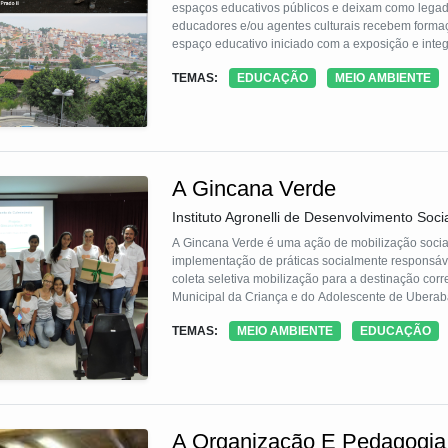
espaços educativos públicos e deixam como legado,
educadores e/ou agentes culturais recebem formaç
espaço educativo iniciado com a exposição e integ
entorno, ampliando seu potencial como equipament
TEMAS:
EDUCAÇÃO
MEIO AMBIENTE
A Gincana Verde
Instituto Agronelli de Desenvolvimento Soci
A Gincana Verde é uma ação de mobilização socia
implementação de práticas socialmente responsávei
coleta seletiva mobilização para a destinação corr
Municipal da Criança e do Adolescente de Uberab
articulação em rede e o fortalecimento do trabalho 
TEMAS:
MEIO AMBIENTE
EDUCAÇÃO
público, empresas privadas e do terceiro setor pa
desenvolvimento sustentável da comunidade local
A Organização E Pedagogia