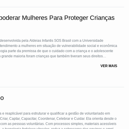
poderar Mulheres Para Proteger Crianças
desenvolvida pela Aldeias Infantis SOS Brasil com a Universidade
logia parte da premissa de que o cuidado com a criança e o adolescente
grande maioria foram crianças que também tiveram seus direitos
rabilidade social e econômica por meio do acompanhamento psicológico e
VER MAIS
nas de prática profissional e empoderamento econômico.
do
e reaplicável para estruturar e qualificar a gestão de voluntariado em
riar, Captar, Capacitar, Coordenar, Celebrar e Cuidar. Ela orienta desde o
com as pessoas voluntárias. Com processos simples, materiais acessíveis