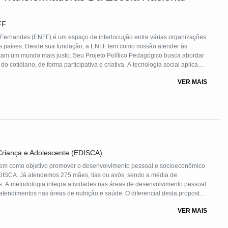
FF
 Fernandes (ENFF) é um espaço de interlocução entre várias organizações
ros países. Desde sua fundação, a ENFF tem como missão atender às
cam um mundo mais justo. Seu Projeto Político Pedagógico busca abordar
cotidiano, de forma participativa e criativa. A tecnologia social aplicada
vo e pedagógico para existência, manutenção e continuidade de uma
VER MAIS
, assim como já é aplicado na própria Sede da ENFF.
Criança e Adolescente (EDISCA)
 tem como objetivo promover o desenvolvimento pessoal e socioeconômico
ndo a média de
ssoal
 atendimentos nas áreas de nutrição e saúde. O diferencial desta proposta
essoais, relacionais e produtivas. Os resultados podem ser constatados
VER MAIS
uímos a última turma em 2019, 35% de
terno foi sermos premiados na 4º edição do Prêmio ODM Brasil.