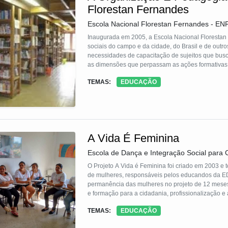
Florestan Fernandes
Escola Nacional Florestan Fernandes - EN
Inaugurada em 2005, a Escola Nacional Florestan
sociais do campo e da cidade, do Brasil e de out
necessidades de capacitação de sujeitos que bus
as dimensões que perpassam as ações formativas do 
tem como objetivo construir um modelo organizati
TEMAS:
EDUCAÇÃO
escola pertencente e voltada aos trabalhadores/as
A Vida É Feminina
Escola de Dança e Integração Social para 
O Projeto A Vida é Feminina foi criado em 2003 e
de mulheres, responsáveis pelos educandos da EDISCA. Já atendemos 275 mães, tias ou avós, se
permanência das mulheres no projeto de 12 meses. A metodologia integra atividades nas áreas de desenvolvimento pe
e formação para a cidadania, profissionalização e
é o desenvolvimento de competências cognitivas, p
TEMAS:
EDUCAÇÃO
em todas essas dimensões, especialmente na elevação da renda familiar. Concl
inclusão produtiva. O principal reconhecimento ex