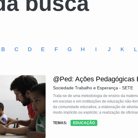
da busca
B
C
D
E
F
G
H
I
J
K
L
@Ped: Ações Pedagógicas E
Sociedade Trabalho e Esperança - SETE
Trata-se de uma metodologia de ensino da matemáti
em escolas e em instituições de educação não-forma
da comunidade educativa; a elaboração de atividad
modo implícito ou explícito; a realização de ofic
domínio conceitual, intermediados por um mediad
TEMAS:
EDUCAÇÃO
educandos, desde a escolha dos jogos, a elaboraç