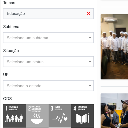
Temas
Educação
Subtema
Selecione um subtema...
Situação
Selecione um status
UF
Selecione o estado
ODS