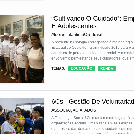
“Cultivando O Cuidado”: Em
E Adolescentes
Aldeias Infantis SOS Brasil
A presente tecnologia corresponde à metodologia 
Estadual do Oeste do Paraná desde 2016 para o atendimento a mulheres em situação de vulnerabilidade social e econômica
com risco de perda do cuidado parental. A metodo
envolvem o bem-estar de seus cuidadores, que em 
violados. A TS pretende quebrar o ciclo de vulne
TEMAS:
EDUCAÇÃO
RENDA
direcionamento profissional de mulheres em ofici
6Cs - Gestão De Voluntaria
ASSOCIAÇÃO ATADOS
A Tecnologia Social 6Cs é uma metodologia prática 
organizações sociais. Organizada em seis etapas: C
diagnóstico das demandas até o cuidado contínuo 