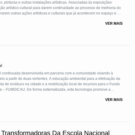
 pinturas e outras instalações artísticas. Associadas às exposições
ão artístico-cultural para darem continuidade ao processo de melhoria do
rarem outras ações artísticas e culturais que já acontecem no espaço e no
o cultural.
VER MAIS
al
l continuada desenvolvida em parceria com a comunidade visando à
s a partir de duas vertentes: A educação ambiental para a efetivação da
eta de resíduos na cidade e a mobilização local de recursos para o Fundo
a – FUMDICAU. De forma sistematizada, esta tecnologia promove a
intersetorial envolvendo atores sociais e instituições/órgãos do poder
VER MAIS
ra participarem ativamente de ações continuadas em prol do
.
 Transformadoras Da Escola Nacional