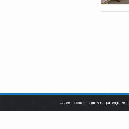
SOBRE NÓS
Usamos cookies para segurança, mel
PLATAFOR
Como Atuamos
SOCIAIS
Apoio a Projetos Sociais
Conselheiros
EDITAIS 
Gestores