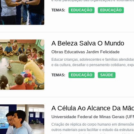
e forte participação das organizações e voluntário
o impacto social das ações. Pode ser aplicada por
TEMAS:
EDUCAÇÃO
EDUCAÇÃO
A Beleza Salva O Mundo
Obras Educativas Jardim Felicidade
Educar crianças, adolescentes e famílias atendida
e da cultura, desafiar o pensamento cotidiano, exp
TEMAS:
EDUCAÇÃO
SAÚDE
A Célula Ao Alcance Da Mã
Universidade Federal de Minas Gerais (U
Criação de réplica do corpo humano em dimensõe
outros materiais para facilitar o estudo da estrutu