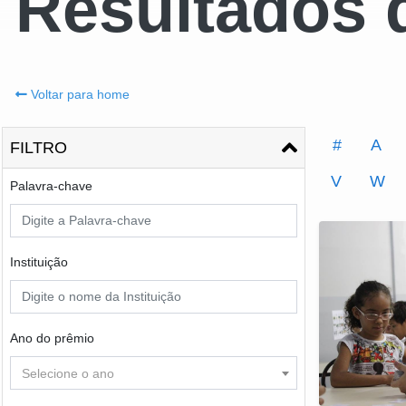
Resultados 
Voltar para home
#
A
FILTRO
V
W
Palavra-chave
Instituição
Ano do prêmio
Selecione o ano