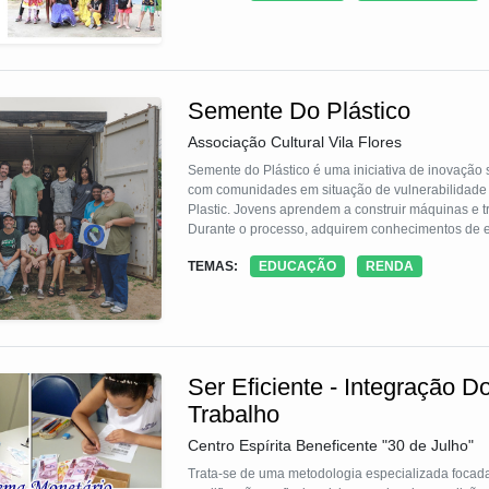
Semente Do Plástico
Associação Cultural Vila Flores
Semente do Plástico é uma iniciativa de inovação
com comunidades em situação de vulnerabilidade s
Plastic. Jovens aprendem a construir máquinas e 
Durante o processo, adquirem conhecimentos de
criativos. A produção acontece em um container-o
TEMAS:
EDUCAÇÃO
RENDA
negativo do descarte de plástico, a iniciativa ger
Ser Eficiente - Integração D
Trabalho
Centro Espírita Beneficente "30 de Julho"
Trata-se de uma metodologia especializada focada