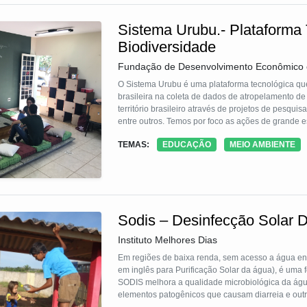
Sistema Urubu.- Plataforma
Biodiversidade
Fundação de Desenvolvimento Econômico e
O Sistema Urubu é uma plataforma tecnológica que 
brasileira na coleta de dados de atropelamento de
território brasileiro através de projetos de pesqu
entre outros. Temos por foco as ações de grande es
atividades de educação ambiental, capacitação de 
TEMAS:
EDUCAÇÃO
MEIO AMBIENTE
Nos três anos da sua existência, o Sistema Urubu 
Sodis – Desinfecção Solar 
Instituto Melhores Dias
Em regiões de baixa renda, sem acesso a água en
em inglês para Purificação Solar da água), é uma forma eficaz, de baixo custo, para reduzir doenças de veiculação hídrica.
SODIS melhora a qualidade microbiológica da água
elementos patogênicos que causam diarreia e outra