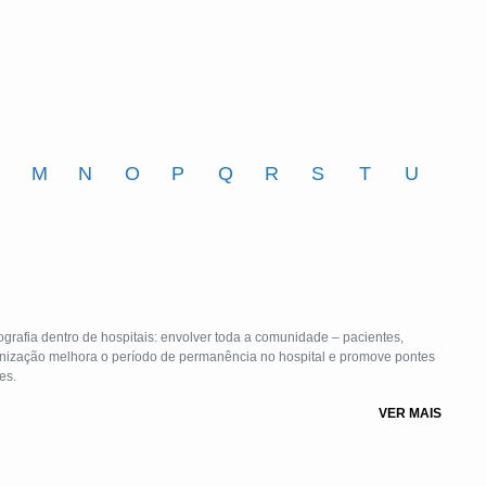
M
N
O
P
Q
R
S
T
U
grafia dentro de hospitais: envolver toda a comunidade – pacientes,
anização melhora o período de permanência no hospital e promove pontes
es.
VER MAIS