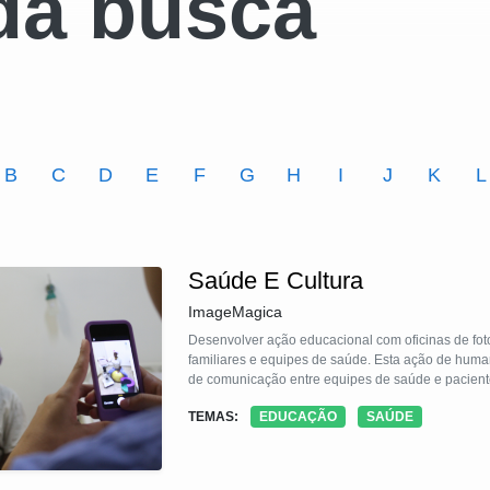
da busca
B
C
D
E
F
G
H
I
J
K
L
Saúde E Cultura
ImageMagica
Desenvolver ação educacional com oficinas de foto
familiares e equipes de saúde. Esta ação de hum
de comunicação entre equipes de saúde e pacient
TEMAS:
EDUCAÇÃO
SAÚDE