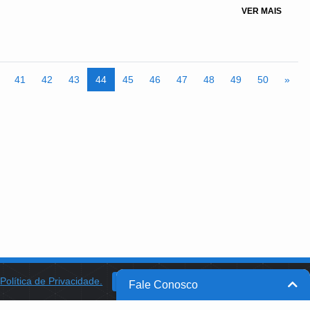
cursos é escasso, por meio de oficinas e treinamentos para professores e
VER MAIS
41
42
43
44
45
46
47
48
49
50
»
a
Política de Privacidade.
BANCO DO BRASIL
OK
Fale Conosco
BB INTEGRA