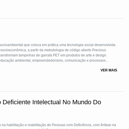
 socioambiental que coloca em prática uma tecnologia social desenvolvida
ocioeconômica, a partir da metodologia de código aberto Precious
transformam tampinhas de garrafa PET em produtos de arte e design.
 educação ambiental, empreendedorismo, comunicação e processos
ficina na comunidade. Além de contribuir na redução do impacto ambiental
VER MAIS
a complementação de renda para os participantes.
o Deficiente Intelectual No Mundo Do
 na habilitação e reabilitação de Pessoas com Deficiência, com ênfase na