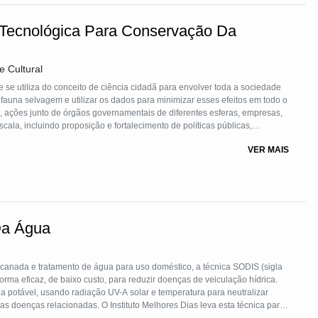
 Tecnológica Para Conservação Da
 Cultural
se utiliza do conceito de ciência cidadã para envolver toda a sociedade
 fauna selvagem e utilizar os dados para minimizar esses efeitos em todo o
isa, ações junto de órgãos governamentais de diferentes esferas, empresas,
cala, incluindo proposição e fortalecimento de políticas públicas,
gestores e analistas ambientais, entre outros.
VER MAIS
já conta com mais de 20 mil usuários cadastrados.
Da Água
canada e tratamento de água para uso doméstico, a técnica SODIS (sigla
 potável, usando radiação UV-A solar e temperatura para neutralizar
s doenças relacionadas. O Instituto Melhores Dias leva esta técnica para