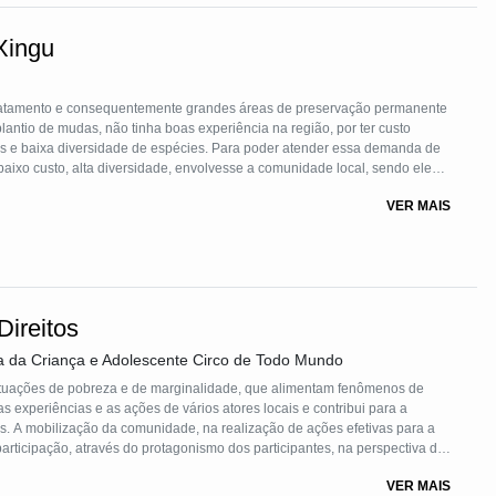
Xingu
smatamento e consequentemente grandes áreas de preservação permanente
lantio de mudas, não tinha boas experiência na região, por ter custo
as e baixa diversidade de espécies. Para poder atender essa demanda de
aixo custo, alta diversidade, envolvesse a comunidade local, sendo eles
 urbanos e fazendeiros, para tal utiliza-se semeadura direta, que é
VER MAIS
es nativas.
ireitos
 da Criança e Adolescente Circo de Todo Mundo
ituações de pobreza e de marginalidade, que alimentam fenômenos de
as experiências e as ações de vários atores locais e contribui para a
as para a
mo dos participantes, na perspectiva de
VER MAIS