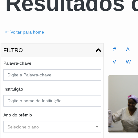
Resultados 
Voltar para home
#
A
FILTRO
V
W
Palavra-chave
Instituição
Ano do prêmio
Selecione o ano