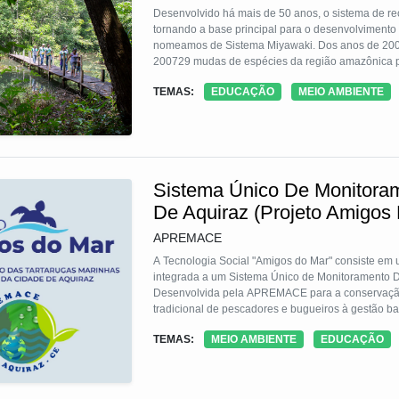
Desenvolvido há mais de 50 anos, o sistema de recu
tornando a base principal para o desenvolviment
nomeamos de Sistema Miyawaki. Dos anos de 2001 a
200729 mudas de espécies da região amazônica pl
sociedade e sensibilizar sobre a importância das 
TEMAS:
EDUCAÇÃO
MEIO AMBIENTE
ecossistema e, através do reflorestamento, promov
Sistema Único De Monitoram
De Aquiraz (Projeto Amigos
APREMACE
A Tecnologia Social "Amigos do Mar" consiste em
integrada a um Sistema Único de Monitoramento Dig
Desenvolvida pela APREMACE para a conservação de
tradicional de pescadores e bugueiros à gestão 
desova no litoral de Aquiraz (CE) , a solução inte
TEMAS:
MEIO AMBIENTE
EDUCAÇÃO
dados em tempo real. A iniciativa já monitorou 319
abrangendo quatro das cinco espécies.