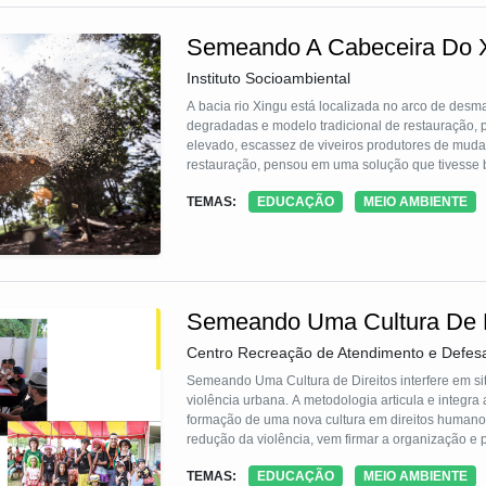
Semeando A Cabeceira Do 
Instituto Socioambiental
A bacia rio Xingu está localizada no arco de de
degradadas e modelo tradicional de restauração, p
elevado, escassez de viveiros produtores de mud
restauração, pensou em uma solução que tivesse b
indígenas, assentados a reforma agrária, moradores
TEMAS:
EDUCAÇÃO
MEIO AMBIENTE
composta por sementes de adubação verde e árvor
Semeando Uma Cultura De D
Centro Recreação de Atendimento e Defesa
Semeando Uma Cultura de Direitos interfere em s
violência urbana. A metodologia articula e integra 
formação de uma nova cultura em direitos humanos. A mobilização da comunidade, na realização de ações efetiv
redução da violência, vem firmar a organização e participação, através do protagonis
cumprimento dos direitos humanos e rompimento da lógica assistencialista e muitas vezes de omissão dos poderes
TEMAS:
EDUCAÇÃO
MEIO AMBIENTE
instituídos.