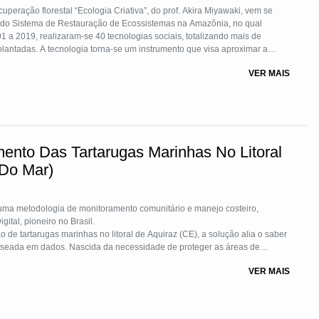
peração florestal “Ecologia Criativa”, do prof. Akira Miyawaki, vem se
o do Sistema de Restauração de Ecossistemas na Amazônia, no qual
 2019, realizaram-se 40 tecnologias sociais, totalizando mais de
antadas. A tecnologia torna-se um instrumento que visa aproximar a
florestas do ponto de vista da preservação e do desenvolvimento do
VER MAIS
er o retorno da biodiversidade da região.
ento Das Tartarugas Marinhas No Litoral
 Do Mar)
 uma metodologia de monitoramento comunitário e manejo costeiro,
ital, pioneiro no Brasil.
 tartarugas marinhas no litoral de Aquiraz (CE), a solução alia o saber
baseada em dados. Nascida da necessidade de proteger as áreas de
gra o valioso saber tradicional de pescadores e bugueiros à gestão de
VER MAIS
 ninhos e registrou o nascimento de 32.138 filhotes entre 2022 e 2025,