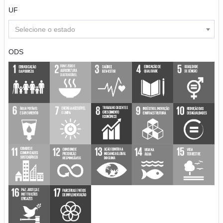
UF
Selecione o estado
ODS