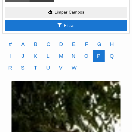
Limpar Campos
Filtrar
#
A
B
C
D
E
F
G
H
I
J
K
L
M
N
O
P
Q
R
S
T
U
V
W