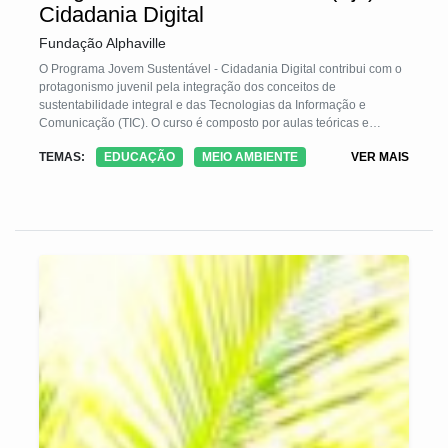
Cidadania Digital
Fundação Alphaville
O Programa Jovem Sustentável - Cidadania Digital contribui com o
protagonismo juvenil pela integração dos conceitos de
sustentabilidade integral e das Tecnologias da Informação e
Comunicação (TIC). O curso é composto por aulas teóricas e
práticas sobre esses temas, tendo ao final uma ação de
TEMAS:
EDUCAÇÃO
MEIO AMBIENTE
VER MAIS
transformação territorial, em que o grupo de educandos escolhe um
espaço público, mobiliza a comunidade e realiza a intervenção,
materializando os conteúdos aprendidos.
Um destaque é a formação dos educadores, que são selecionados
entre os ex-alunos. Iniciam voluntariamente, como apoio em sala, e
progridem com a remuneração no semestre seguinte, tornando-se
referência para as novas turmas.