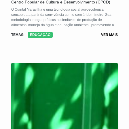
Centro Popular de Cultura e Desenvolvimento (CPCD)
O Quintal Maravilha é uma tecnologia social agroecológica
concebida a partir da convivência com o semiárido mineiro. Sua
metodologia integra práticas sustentáveis de produção de
alimentos, manejo da água e educação ambiental, promovendo a
segurança alimentar, a geração de renda e o fortalecimento
TEMAS:
EDUCAÇÃO
VER MAIS
comunitário. A experiência bem-sucedida no semiárido mineiro
possibilitou sua adaptação e replicação em diversas regiões do
país, respeitando as especificidades locais e contribuindo para a
resiliência das comunidades frente às mudanças climáticas e crises
socioeconômicas.