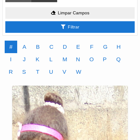
Limpar Campos
Filtrar
#
A
B
C
D
E
F
G
H
I
J
K
L
M
N
O
P
Q
R
S
T
U
V
W