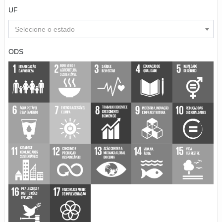
UF
Selecione o estado
ODS